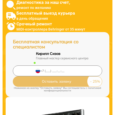
Диагностика за наш счет,
ремонт по желанию
Бесплатный выезд курьера
в день обращения
Срочный ремонт
MIDI-контроллера Behringer от 35 минут
Бесплатная консультация со
специалистом
Кирилл Сизов
Главный мастер сервисного центра
Оставить заявку
Нажимая на кнопку "Оставить заявку" Вы соглашаетесь c
политикой
конфиденциальности