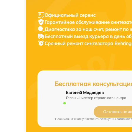
Официальный сервис
Гарантийное обслуживание
синтезат
Диагностика за наш счет,
ремонт по
Бесплатный выезд курьера
в день о
Срочный ремонт
синтезатора Behring
Бесплатная консультаци
Евгений Медведев
Главный мастер сервисного центра
Оставить зая
Нажимая на кнопку "Оставить заявку" Вы соглашает