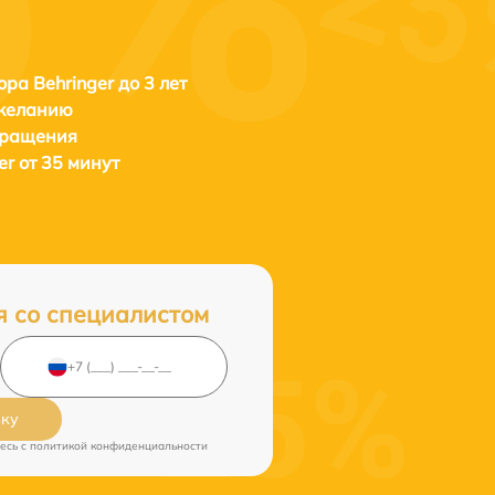
ора Behringer до 3 лет
 желанию
бращения
er от 35 минут
я со специалистом
вку
есь c
политикой конфиденциальности