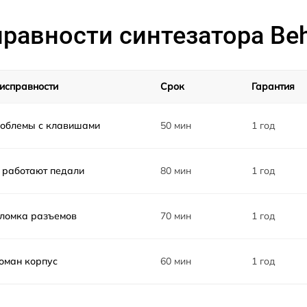
равности синтезатора Beh
исправности
Срок
Гарантия
облемы с клавишами
50 мин
1 год
 работают педали
80 мин
1 год
ломка разъемов
70 мин
1 год
оман корпус
60 мин
1 год