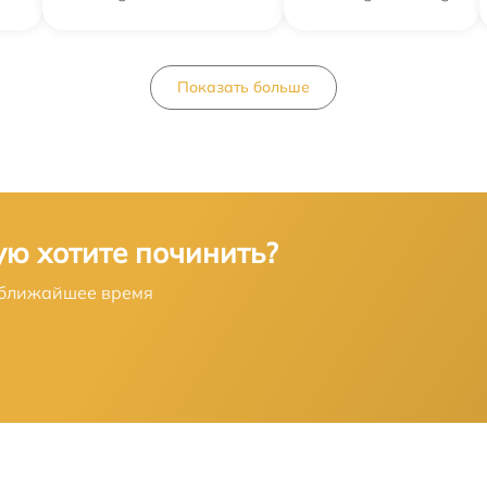
от 60 мин
Показать больше
от 60 мин
ую хотите починить?
в ближайшее время