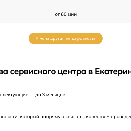
от 60 мин
d-
от 60 мин
У меня другая неисправность
от 60 мин
от 60 мин
ва сервисного центра в Екатери
от 60 мин
а
мплектующие — до 3 месяцев.
от 60 мин
а
от 60 мин
авности, который напрямую связан с качеством провед
от 60 мин