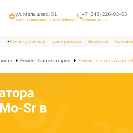
ул. Малышева, 51
+7 (343) 226-93-53
Адрес сервисного центра Behringer
Горячая линия
Ремонт устройств
Цена ремонта
Вакансии
Контакт
ойств
Ремонт Синтезаторов
Ремонт Синтезатора Td
атора
-Mo-Sr в