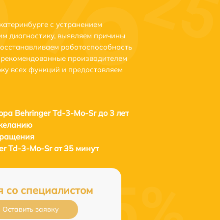
Екатеринбурге с устранением
м диагностику, выявляем причины
восстанавливаем работоспособность
и рекомендованные производителем
рку всех функций и предоставляем
ора Behringer Td-3-Mo-Sr до 3 лет
 желанию
бращения
er Td-3-Mo-Sr от 35 минут
я со специалистом
Оставить заявку