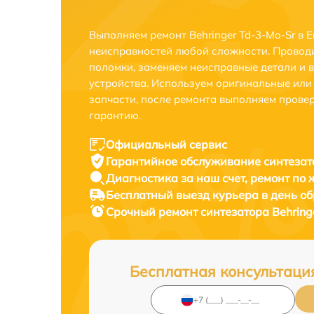
Выполняем ремонт Behringer Td-3-Mo-Sr в 
неисправностей любой сложности. Проводи
поломки, заменяем неисправные детали и 
устройства. Используем оригинальные ил
запчасти, после ремонта выполняем прове
гарантию.
Официальный сервис
Гарантийное обслуживание
синтезат
Диагностика за наш счет,
ремонт по
Бесплатный выезд курьера
в день о
Срочный ремонт
синтезатора Behring
Бесплатная консультаци