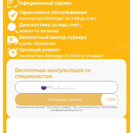
Официальный сервис
Гарантийное обслуживание
синтезатора Behringer Td-3-Rd до 3 лет
Диагностика за наш счет,
ремонт по желанию
Бесплатный выезд курьера
в день обращения
Срочный ремонт
синтезатора Behringer Td-3-Rd от 35 минут
Бесплатная консультация со
специалистом
Оставить заявку
Нажимая на кнопку "Оставить заявку" Вы соглашаетесь c
политикой
конфиденциальности