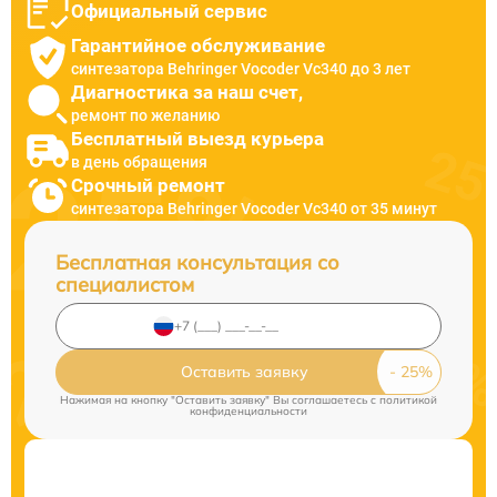
Официальный сервис
Гарантийное обслуживание
синтезатора Behringer Vocoder Vc340 до 3 лет
Диагностика за наш счет,
ремонт по желанию
Бесплатный выезд курьера
в день обращения
Срочный ремонт
синтезатора Behringer Vocoder Vc340 от 35 минут
Бесплатная консультация со
специалистом
Оставить заявку
Нажимая на кнопку "Оставить заявку" Вы соглашаетесь c
политикой
конфиденциальности